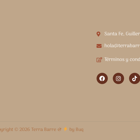
Santa Fe, Guil
hola@terrabarr
Términos y con
yright © 2026 Terra Barre &
by
Buq